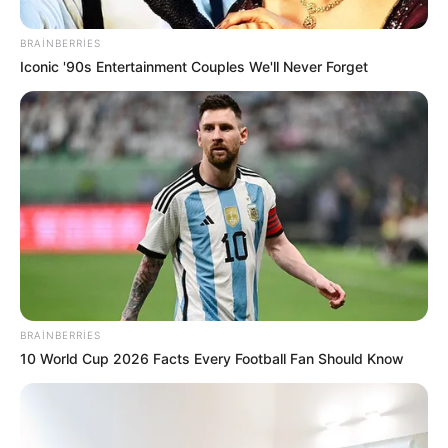
Hikayenin Devamını
okumak için diğer
sayfaya geçebilirsin...