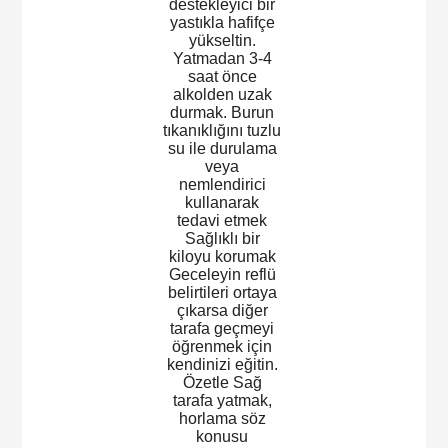
destekleyici bir
yastıkla hafifçe
yükseltin.
Yatmadan 3-4
saat önce
alkolden uzak
durmak. Burun
tıkanıklığını tuzlu
su ile durulama
veya
nemlendirici
kullanarak
tedavi etmek
Sağlıklı bir
kiloyu korumak
Geceleyin reflü
belirtileri ortaya
çıkarsa diğer
tarafa geçmeyi
öğrenmek için
kendinizi eğitin.
Özetle Sağ
tarafa yatmak,
horlama söz
konusu