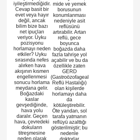
iyileştirmediğidir.
mide ve yemek
Cevap basit bir
borusunun
evet veya hayır
konumlanması
değil, ancak
nedeniyle asit
bilim bize bazı
reflüsünü
net ipuçları
artırabilir. Artan
veriyor. Uyku
reflü, gece
pozisyonu
boyunca
horlamayı neden
boğazda daha
etkiler? Uyku
fazla tahrişe yol
sırasında nefes
açabilir ve bu da
alırken hava
özellikle zaten
akışının kısmen
GERD
engellenmesi
(Gastroözofageal
sonucu horlama
Reflü Hastalığı)
meydana gelir.
olan kişilerde
Boğazdaki
horlamayı daha
kaslar
da
gevşediğinde,
kötüleştirebilir.
hava yolu
Öte yandan, sol
daralır. Geçen
tarafa yatmanın
hava, çevredeki
reflüyü azalttığı
dokuların
gösterilmiştir; bu
titreşmesine
nedenle
neden olarak
doktorlar