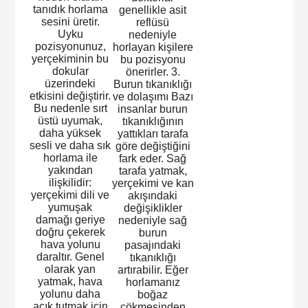
tanıdık horlama
genellikle asit
sesini üretir.
reflüsü
Uyku
nedeniyle
pozisyonunuz,
horlayan kişilere
yerçekiminin bu
bu pozisyonu
dokular
önerirler. 3.
üzerindeki
Burun tıkanıklığı
etkisini değiştirir.
ve dolaşımı Bazı
Bu nedenle sırt
insanlar burun
üstü uyumak,
tıkanıklığının
daha yüksek
yattıkları tarafa
sesli ve daha sık
göre değiştiğini
horlama ile
fark eder. Sağ
yakından
tarafa yatmak,
ilişkilidir:
yerçekimi ve kan
yerçekimi dili ve
akışındaki
yumuşak
değişiklikler
damağı geriye
nedeniyle sağ
doğru çekerek
burun
hava yolunu
pasajındaki
daraltır. Genel
tıkanıklığı
olarak yan
artırabilir. Eğer
yatmak, hava
horlamanız
yolunu daha
boğaz
açık tutmak için
çökmesinden