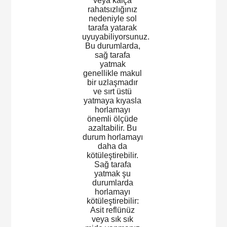
veya kalça
rahatsızlığınız
nedeniyle sol
tarafa yatarak
uyuyabiliyorsunuz.
Bu durumlarda,
sağ tarafa
yatmak
genellikle makul
bir uzlaşmadır
ve sırt üstü
yatmaya kıyasla
horlamayı
önemli ölçüde
azaltabilir. Bu
durum horlamayı
daha da
kötüleştirebilir.
Sağ tarafa
yatmak şu
durumlarda
horlamayı
kötüleştirebilir:
Asit reflünüz
veya sık sık