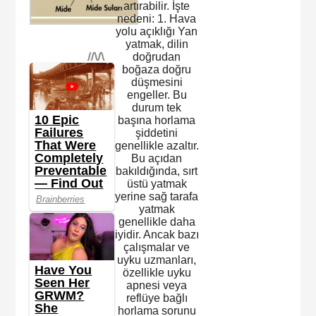
artırabilir. İşte
nedeni: 1. Hava
yolu açıklığı Yan
yatmak, dilin
doğrudan
boğaza doğru
düşmesini
engeller. Bu
durum tek
başına horlama
şiddetini
genellikle azaltır.
Bu açıdan
bakıldığında, sırt
üstü yatmak
yerine sağ tarafa
yatmak
genellikle daha
iyidir. Ancak bazı
çalışmalar ve
uyku uzmanları,
özellikle uyku
apnesi veya
reflüye bağlı
horlama sorunu