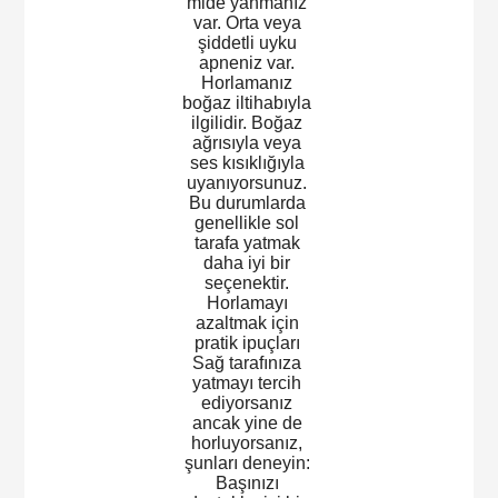
mide yanmanız
var. Orta veya
şiddetli uyku
apneniz var.
Horlamanız
boğaz iltihabıyla
ilgilidir. Boğaz
ağrısıyla veya
ses kısıklığıyla
uyanıyorsunuz.
Bu durumlarda
genellikle sol
tarafa yatmak
daha iyi bir
seçenektir.
Horlamayı
azaltmak için
pratik ipuçları
Sağ tarafınıza
yatmayı tercih
ediyorsanız
ancak yine de
horluyorsanız,
şunları deneyin:
Başınızı