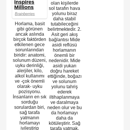
olan kişilerde
sol tarafın hava
yolunu biraz
daha stabil
Horlama, basit
tutabileceğini
gibi görünen
belirtmektedir. 2.
ancak aslında
Asit geri akış
birçok faktörden
bağlantısı Mide
etkilenen gece
asidi reflüsü
sorunlarından
horlamanın
biridir: anatomi,
önemli bir
solunum düzeni,
nedenidir. Mide
uyku derinliği,
asidi yukarı
alerjiler, kilo,
doğru hareket
alkol kullanımı
ettiğinde, boğazı
ve -çok önemli
ve solunum
olarak- uyku
yolunu tahriş
pozisyonu.
ederek
İnsanların en sık
iltihaplanmaya
sorduğu
ve daralmaya
sorulardan biri,
neden olur ve bu
sağ tarafa
da horlamayı
yatmanın
daha da
horlamayı
kötüleştirir. Sağ
iyileştirip
tarafa yatmak,