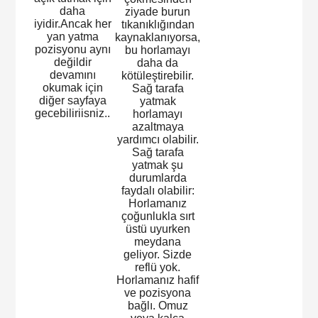
daha
ziyade burun
iyidir.Ancak her
tıkanıklığından
yan yatma
kaynaklanıyorsa,
pozisyonu aynı
bu horlamayı
değildir
daha da
devamını
kötüleştirebilir.
okumak için
Sağ tarafa
diğer sayfaya
yatmak
gecebiliriisniz..
horlamayı
azaltmaya
yardımcı olabilir.
Sağ tarafa
yatmak şu
durumlarda
faydalı olabilir:
Horlamanız
çoğunlukla sırt
üstü uyurken
meydana
geliyor. Sizde
reflü yok.
Horlamanız hafif
ve pozisyona
bağlı. Omuz