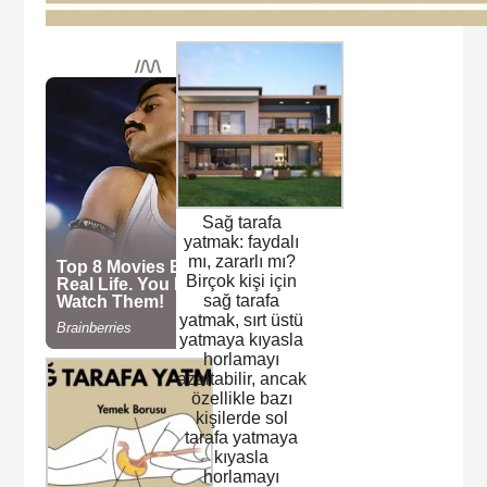
Sağ tarafa
yatmak: faydalı
mı, zararlı mı?
Birçok kişi için
sağ tarafa
yatmak, sırt üstü
yatmaya kıyasla
horlamayı
azaltabilir, ancak
özellikle bazı
kişilerde sol
tarafa yatmaya
kıyasla
horlamayı